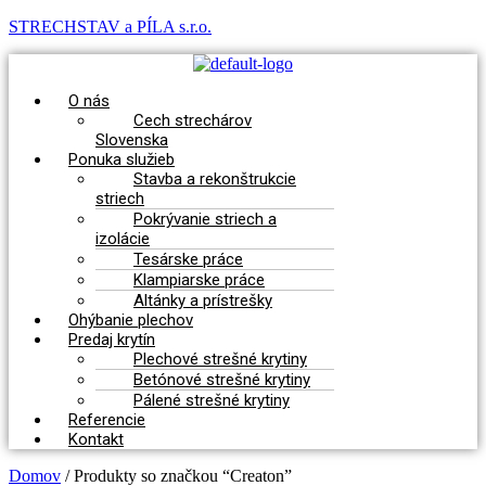
STRECHSTAV a PÍLA s.r.o.
Menu
O nás
Cech strechárov
Slovenska
Ponuka služieb
Stavba a rekonštrukcie
striech
Pokrývanie striech a
izolácie
Tesárske práce
Klampiarske práce
Altánky a prístrešky
Ohýbanie plechov
Predaj krytín
Plechové strešné krytiny
Betónové strešné krytiny
Pálené strešné krytiny
Referencie
Kontakt
Domov
/ Produkty so značkou “Creaton”